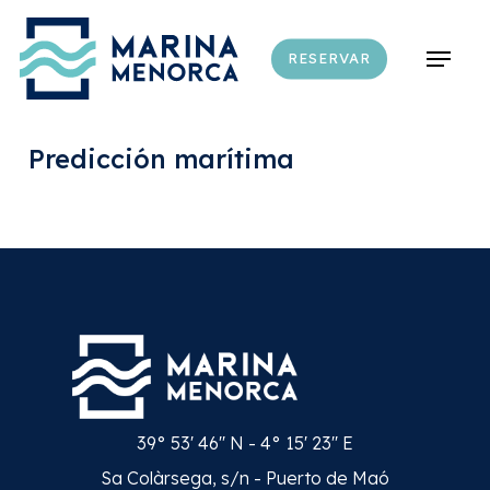
Skip
to
Menu
RESERVAR
main
content
Predicción marítima
39° 53' 46'' N - 4° 15' 23'' E
Sa Colàrsega, s/n - Puerto de Maó