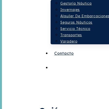
Gestoría Náutica
Invernajes
Alquiler De Embarcacione
Seguros Náuticos
Servicio Técnico
Transportes
Varadero
Contacto
RESERVAR