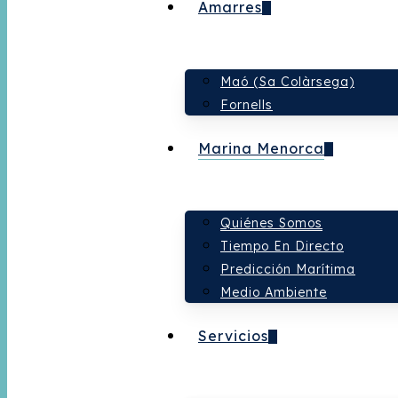
Amarres
Maó (Sa Colàrsega)
Fornells
Marina Menorca
Quiénes Somos
Tiempo En Directo
Predicción Marítima
Medio Ambiente
Servicios