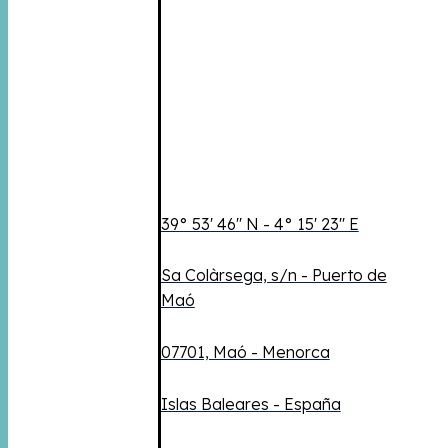
39° 53' 46'' N - 4° 15' 23'' E
Sa Colàrsega, s/n - Puerto de
Maó
07701, Maó - Menorca
Islas Baleares - España